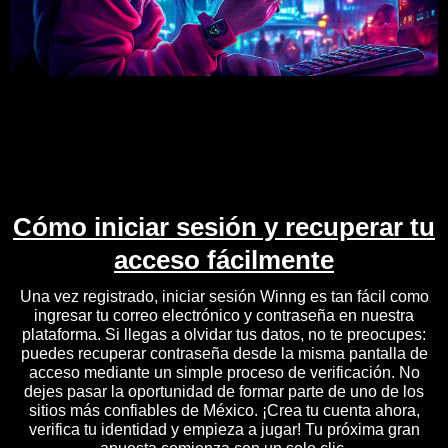
Cómo iniciar sesión y recuperar tu
acceso fácilmente
Una vez registrado, iniciar sesión Winng es tan fácil como
ingresar tu correo electrónico y contraseña en nuestra
plataforma. Si llegas a olvidar tus datos, no te preocupes:
puedes recuperar contraseña desde la misma pantalla de
acceso mediante un simple proceso de verificación. No
dejes pasar la oportunidad de formar parte de uno de los
sitios más confiables de México. ¡Crea tu cuenta ahora,
verifica tu identidad y empieza a jugar! Tu próxima gran