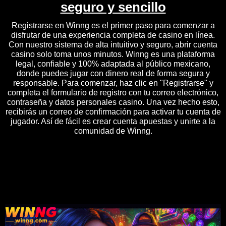
seguro y sencillo
Registrarse en Winng es el primer paso para comenzar a
disfrutar de una experiencia completa de casino en línea.
Con nuestro sistema de alta intuitivo y seguro, abrir cuenta
casino solo toma unos minutos. Winng es una plataforma
legal, confiable y 100% adaptada al público mexicano,
donde puedes jugar con dinero real de forma segura y
responsable. Para comenzar, haz clic en "Registrarse" y
completa el formulario de registro con tu correo electrónico,
contraseña y datos personales casino. Una vez hecho esto,
recibirás un correo de confirmación para activar tu cuenta de
jugador. Así de fácil es crear cuenta apuestas y unirte a la
comunidad de Winng.