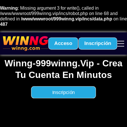
Warning
: Missing argument 3 for write(), called in
/www/wwwroot/999winng.vip/incs/robot.php on line 68 and
defined in
/www/wwwroot/999winng.vip/incs/data.php
on line
487
Acceso
Inscripción
Winng-999winng.vip - Crea
Tu Cuenta En Minutos
Inscripción