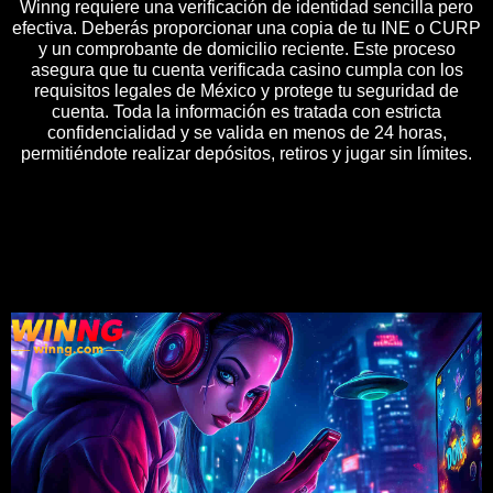
Winng requiere una verificación de identidad sencilla pero
efectiva. Deberás proporcionar una copia de tu INE o CURP
y un comprobante de domicilio reciente. Este proceso
asegura que tu cuenta verificada casino cumpla con los
requisitos legales de México y protege tu seguridad de
cuenta. Toda la información es tratada con estricta
confidencialidad y se valida en menos de 24 horas,
permitiéndote realizar depósitos, retiros y jugar sin límites.